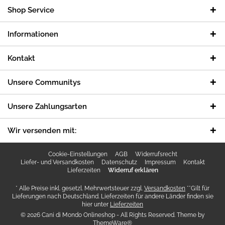
Shop Service
Informationen
Kontakt
Unsere Communitys
Unsere Zahlungsarten
Wir versenden mit:
Cookie-Einstellungen
AGB
Widerrufsrecht
Liefer- und Versandkosten
Datenschutz
Impressum
Kontakt
Lieferzeiten
Widerruf erklären
* Alle Preise inkl. gesetzl. Mehrwertsteuer zzgl.
Versandkosten
**Gilt für
Lieferungen nach Deutschland. Lieferzeiten für andere Länder finden sie
hier unter
Lieferzeiten
© 2026 Cani di Mondo Onlineshop - All Rights Reserved. Theme by
ThemeWare®