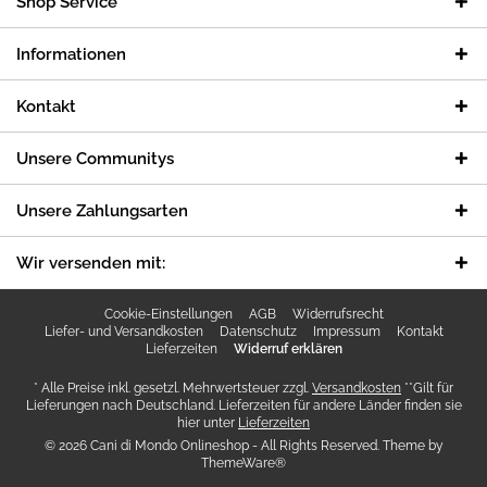
Shop Service
Informationen
Kontakt
Unsere Communitys
Unsere Zahlungsarten
Wir versenden mit:
Cookie-Einstellungen
AGB
Widerrufsrecht
Liefer- und Versandkosten
Datenschutz
Impressum
Kontakt
Lieferzeiten
Widerruf erklären
* Alle Preise inkl. gesetzl. Mehrwertsteuer zzgl.
Versandkosten
**Gilt für
Lieferungen nach Deutschland. Lieferzeiten für andere Länder finden sie
hier unter
Lieferzeiten
© 2026 Cani di Mondo Onlineshop - All Rights Reserved. Theme by
ThemeWare®