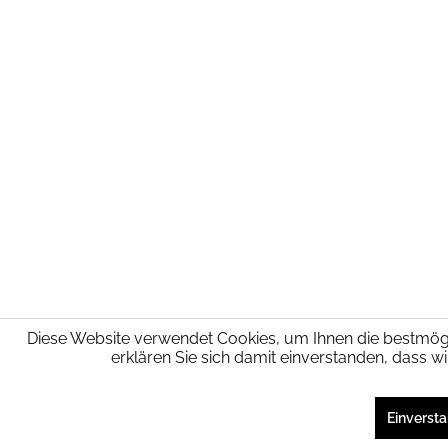
Diese Website verwendet Cookies, um Ihnen die bestmögli
erklären Sie sich damit einverstanden, dass 
SEHR GUT
(4.94 / 5)
aus
5
Bewertungen bei: shopvote.de ⓘ
Einverst
Informationen zur Echtheit der Bewertungen