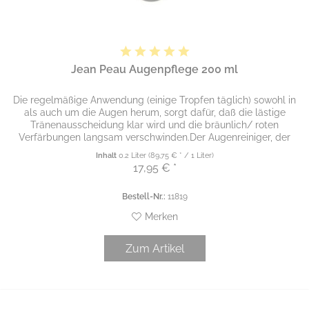
Jean Peau Augenpflege 200 ml
Die regelmäßige Anwendung (einige Tropfen täglich) sowohl in
als auch um die Augen herum, sorgt dafür, daß die lästige
Tränenausscheidung klar wird und die bräunlich/ roten
Verfärbungen langsam verschwinden.Der Augenreiniger, der
nicht...
Inhalt
0.2 Liter
(89,75 € * / 1 Liter)
17,95 € *
Bestell-Nr.:
11819
Merken
Zum Artikel