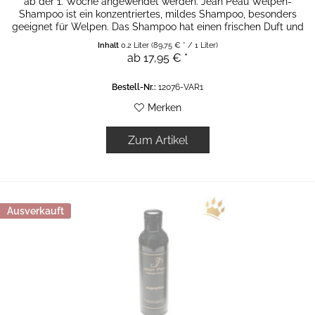
ab der 1. Woche angewendet werden. Jean Peau Welpen-
Shampoo ist ein konzentriertes, mildes Shampoo, besonders
geeignet für Welpen. Das Shampoo hat einen frischen Duft und
einen...
Inhalt
0.2 Liter
(89,75 € * / 1 Liter)
ab 17,95 € *
Bestell-Nr.:
12076-VAR1
Merken
Zum Artikel
Ausverkauft