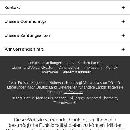
Kontakt
Unsere Communitys
Unsere Zahlungsarten
Wir versenden mit:
Cookie-Einstellungen
AGB
Widerrufsrecht
Liefer- und Versandkosten
Datenschutz
Impressum
Kontakt
Lieferzeiten
Widerruf erklären
* Alle Preise inkl. gesetzl. Mehrwertsteuer zzgl.
Versandkosten
**Gilt für
Lieferungen nach Deutschland. Lieferzeiten für andere Länder finden sie
hier unter
Lieferzeiten
© 2026 Cani di Mondo Onlineshop - All Rights Reserved. Theme by
ThemeWare®
Diese Website verwendet Cookies, um Ihnen die
bestmögliche Funktionalität bieten zu können. Mit der