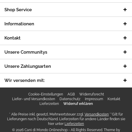
Shop Service
Informationen
Kontakt
Unsere Communitys
Unsere Zahlungsarten
Wir versenden mit:
Cookie-Einstellungen
AGB
Widerrufsrecht
Liefer- und Versandkosten
Datenschutz
Impressum
Kontakt
Lieferzeiten
Widerruf erklären
* Alle Preise inkl. gesetzl. Mehrwertsteuer zzgl.
Versandkosten
**Gilt für
Lieferungen nach Deutschland. Lieferzeiten für andere Länder finden sie
hier unter
Lieferzeiten
© 2026 Cani di Mondo Onlineshop - All Rights Reserved. Theme by