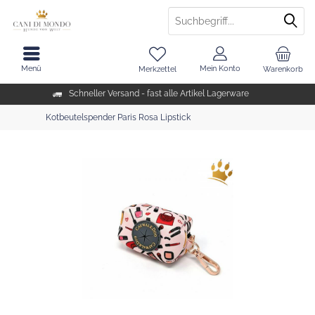
Menü
Mein Konto
Merkzettel
Warenkorb
Schneller Versand - fast alle Artikel Lagerware
Kotbeutelspender Paris Rosa Lipstick