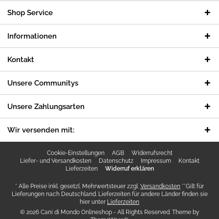
Shop Service
Informationen
Kontakt
Unsere Communitys
Unsere Zahlungsarten
Wir versenden mit:
Cookie-Einstellungen
AGB
Widerrufsrecht
Liefer- und Versandkosten
Datenschutz
Impressum
Kontakt
Lieferzeiten
Widerruf erklären
* Alle Preise inkl. gesetzl. Mehrwertsteuer zzgl.
Versandkosten
**Gilt für
Lieferungen nach Deutschland. Lieferzeiten für andere Länder finden sie
hier unter
Lieferzeiten
© 2026 Cani di Mondo Onlineshop - All Rights Reserved. Theme by