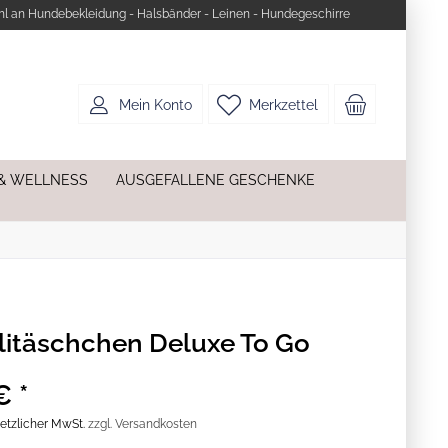
l an Hundebekleidung - Halsbänder - Leinen - Hundegeschirre
Mein Konto
Merkzettel
& WELLNESS
AUSGEFALLENE GESCHENKE
litäschchen Deluxe To Go
€ *
esetzlicher MwSt.
zzgl. Versandkosten