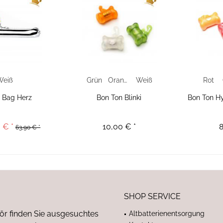
Weiß
Grün
Orange
Weiß
Rot
 Bag Herz
Bon Ton Blinki
Bon Ton Hy
 € *
10,00 € *
8
63,90 € *
SHOP SERVICE
ör finden Sie ausgesuchtes
Altbatterienentsorgung