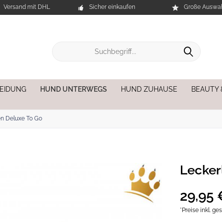
Versand mit DHL
Sicher einkaufen
Große Auswah
EIDUNG
HUND UNTERWEGS
HUND ZUHAUSE
BEAUTY 
en Deluxe To Go
Lecker
29,95 
*Preise inkl. g