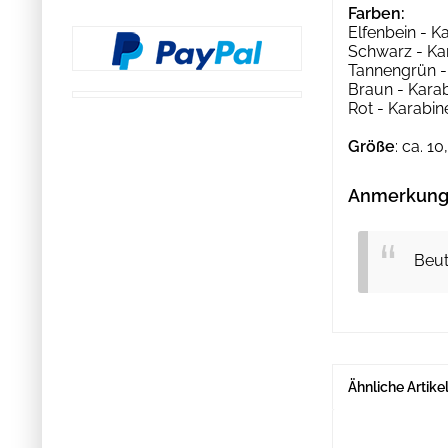
Farben:
Elfenbein - K
Schwarz - Ka
Tannengrün -
Braun - Kara
Rot - Karabi
Größe
: ca. 1
Anmerkung 
Beut
Ähnliche Artike