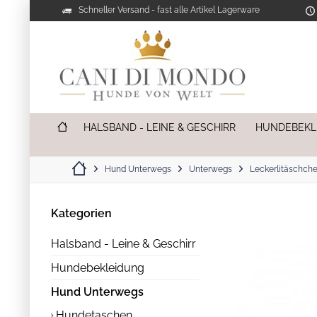
Schneller Versand - fast alle Artikel Lagerware
HALSBAND - LEINE & GESCHIRR
HUNDEBEKL
Hund Unterwegs
Unterwegs
Leckerlitäschch
Kategorien
Halsband - Leine & Geschirr
Hundebekleidung
Hund Unterwegs
Hundetaschen