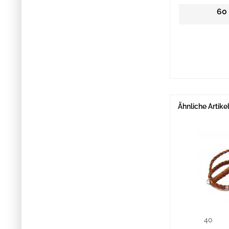
60
Ähnliche Artike
40