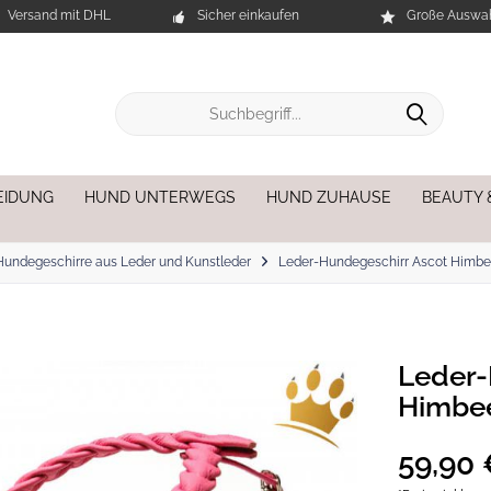
Versand mit DHL
Sicher einkaufen
Große Auswah
EIDUNG
HUND UNTERWEGS
HUND ZUHAUSE
BEAUTY 
Hundegeschirre aus Leder und Kunstleder
Leder-Hundegeschirr Ascot Himbe
Leder-
Himbe
59,90 