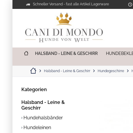
Schneller Versand - fast alle Artikel Lagerware
HALSBAND - LEINE & GESCHIRR
HUNDEBEKL
Halsband - Leine & Geschirr
Hundegeschirre
Kategorien
Halsband - Leine &
Geschirr
Hundehalsbänder
Hundeleinen