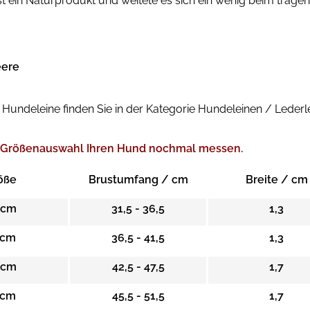
t ein Naturprodukt und weitete es sich ein wenig beim tragen
eere
Hundeleine finden Sie in der Kategorie Hundeleinen / Lederl
er Größenauswahl Ihren Hund nochmal messen.
öße
Brustumfang / cm
Breite / cm
 cm
31,5 - 36,5
1,3
 cm
36,5 - 41,5
1,3
 cm
42,5 - 47,5
1,7
 cm
45,5 - 51,5
1,7