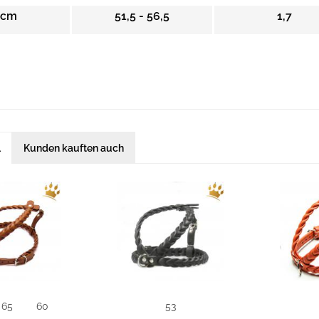
 cm
51,5 - 56,5
1,7
l
Kunden kauften auch
65
60
53