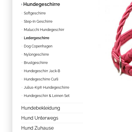
Hundegeschirre
Softgeschirre
Step-In Geschirre
Malucchi Hundegeschirr
Ledergeschirre
Dog Copenhagen
Nylongeschirre
Brustgeschirre
Hundegeschirr Jack-B
Hundegeschirre Curli
Julius-K9® Hundegeschirre
Hundegeschirr & Leinen Set
Hundebekleidung
Hund Unterwegs
Hund Zuhause