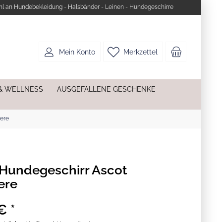
l an Hundebekleidung - Halsbänder - Leinen - Hundegeschirre
Mein Konto
Merkzettel
& WELLNESS
AUSGEFALLENE GESCHENKE
ere
Hundegeschirr Ascot
ere
€ *