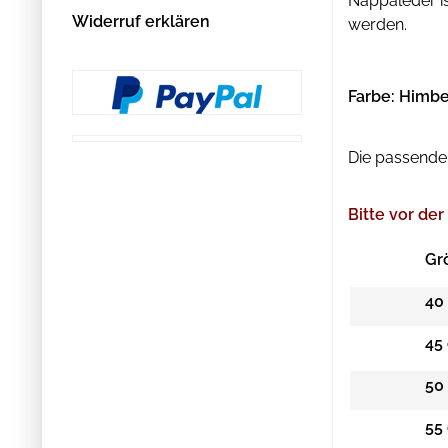
Nappaleder is
Widerruf erklären
werden.
Farbe: Himb
Die passende 
Bitte vor d
Gr
40
45
50
55