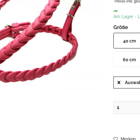
*Preise inkl. g
Am Lager
-
L
Größe
40 cm
60 cm
Auswah
Merken