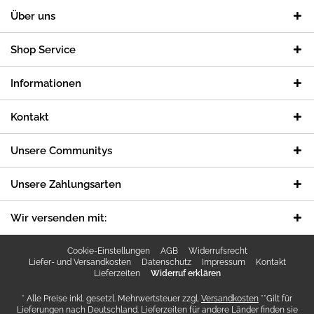
Über uns
Shop Service
Informationen
Kontakt
Unsere Communitys
Unsere Zahlungsarten
Wir versenden mit:
Cookie-Einstellungen
AGB
Widerrufsrecht
Liefer- und Versandkosten
Datenschutz
Impressum
Kontakt
Lieferzeiten
Widerruf erklären
* Alle Preise inkl. gesetzl. Mehrwertsteuer zzgl.
Versandkosten
**Gilt für
Lieferungen nach Deutschland. Lieferzeiten für andere Länder finden sie