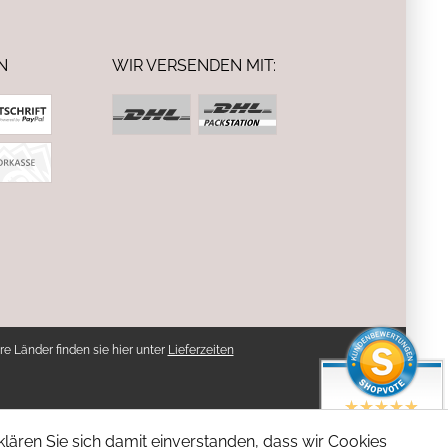
N
WIR VERSENDEN MIT:
re Länder finden sie hier unter
Lieferzeiten
SEHR GUT
lären Sie sich damit einverstanden, dass wir Cookies
4.94 / 5