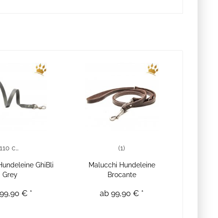
110 cm
(1)
Hundeleine GhiBli
Malucchi Hundeleine
Grey
Brocante
99,90 € *
ab 99,90 € *