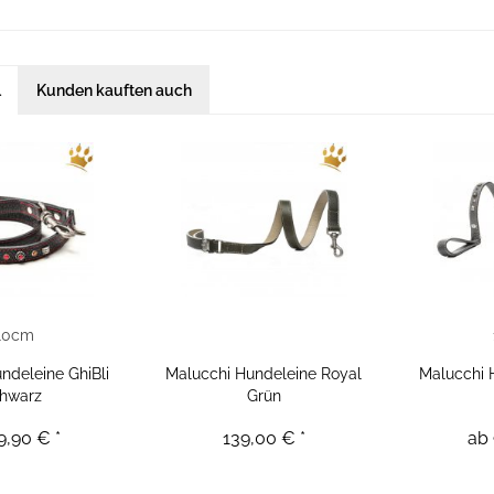
l
Kunden kauften auch
10cm
ndeleine GhiBli
Malucchi Hundeleine Royal
Malucchi 
hwarz
Grün
9,90 € *
139,00 € *
ab 