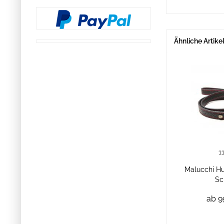
Ähnliche Artike
1
Malucchi Hu
Sc
ab 9