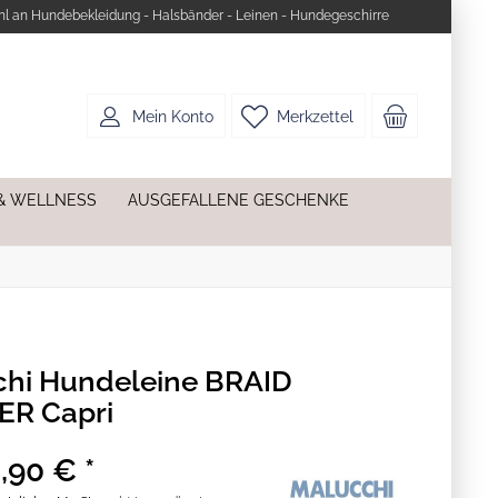
l an Hundebekleidung - Halsbänder - Leinen - Hundegeschirre
Mein Konto
Merkzettel
& WELLNESS
AUSGEFALLENE GESCHENKE
hi Hundeleine BRAID
ER Capri
,90 € *