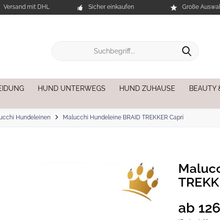
Versand mit DHL
Sicher einkaufen
Große Auswah
EIDUNG
HUND UNTERWEGS
HUND ZUHAUSE
BEAUTY 
ucchi Hundeleinen
Malucchi Hundeleine BRAID TREKKER Capri
Malucc
TREKK
ab 126