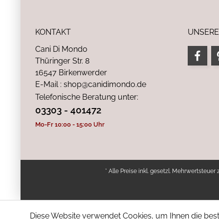
KONTAKT
UNSERE
Cani Di Mondo
Thüringer Str. 8
16547 Birkenwerder
E-Mail : shop@canidimondo.de
Telefonische Beratung unter:
03303 - 401472
Mo-Fr 10:00 - 15:00 Uhr
* Alle Preise inkl. gesetzl. Mehrwertsteuer 
Diese Website verwendet Cookies, um Ihnen die bestm