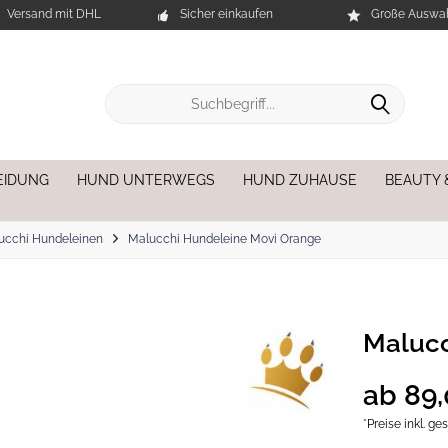
Versand mit DHL
Sicher einkaufen
Große Auswah
EIDUNG
HUND UNTERWEGS
HUND ZUHAUSE
BEAUTY 
ucchi Hundeleinen
Malucchi Hundeleine Movi Orange
Malucc
ab 89,
*Preise inkl. g