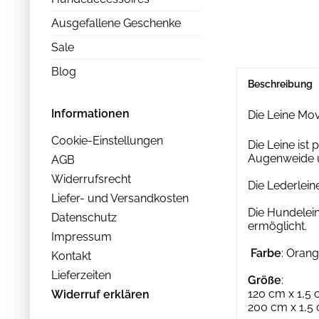
Ausgefallene Geschenke
Sale
Blog
Beschreibung
Informationen
Die Leine Mov
Cookie-Einstellungen
Die Leine ist
Augenweide u
AGB
Widerrufsrecht
Die Lederlei
Liefer- und Versandkosten
Die Hundelei
Datenschutz
ermöglicht.
Impressum
Farbe
: Oran
Kontakt
Lieferzeiten
Größe
:
120 cm x 1,5
Widerruf erklären
200 cm x 1,5 