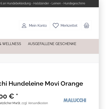
l an Hundebekleidung - Halsbänder - Leinen - Hundegeschirre
Mein Konto
Merkzettel
& WELLNESS
AUSGEFALLENE GESCHENKE
hi Hundeleine Movi Orange
00 € *
esetzlicher MwSt.
zzgl. Versandkosten