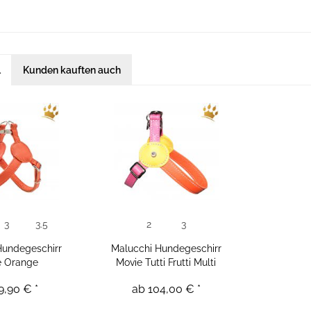
l
Kunden kauften auch
3
3.5
2
3
Hundegeschirr
Malucchi Hundegeschirr
e Orange
Movie Tutti Frutti Multi
9,90 € *
ab 104,00 € *