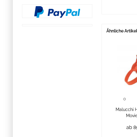
Ähnliche Artike
0
Malucchi 
Movi
ab 8