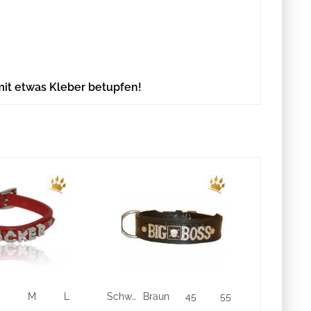
mit etwas Kleber betupfen!
S
M
L
Schwarz
Braun
45
55