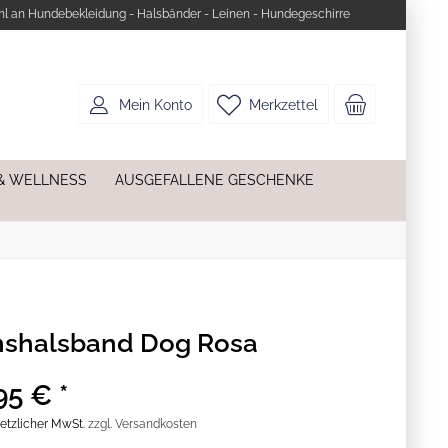
l an Hundebekleidung - Halsbänder - Leinen - Hundegeschirre
Mein Konto
Merkzettel
& WELLNESS
AUSGEFALLENE GESCHENKE
shalsband Dog Rosa
95 € *
esetzlicher MwSt.
zzgl. Versandkosten