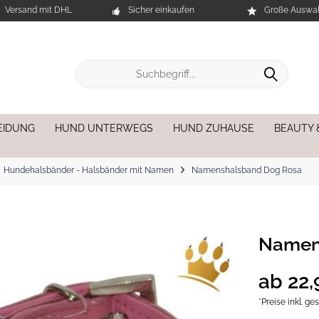
Versand mit DHL
Sicher einkaufen
Große Auswah
EIDUNG
HUND UNTERWEGS
HUND ZUHAUSE
BEAUTY 
Hundehalsbänder - Halsbänder mit Namen
Namenshalsband Dog Rosa
Namen
ab 22,
*Preise inkl. g