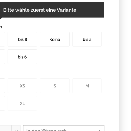
Bitte wähle zuerst eine Variante
n
bis 8
Keine
bis 2
n
Buchstaben
Buchstaben
bis 6
n
Buchstaben
XS
S
M
XL