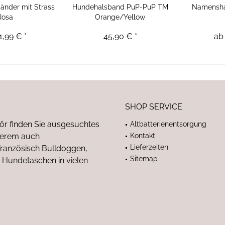
nder mit Strass
Hundehalsband PuP-PuP TM
Namensha
Rosa
Orange/Yellow
1,99 € *
45,90 € *
ab 
SHOP SERVICE
ör finden Sie ausgesuchtes
Altbatterienentsorgung
nderem auch
Kontakt
Lieferzeiten
anzösisch Bulldoggen,
Sitemap
 Hundetaschen in vielen