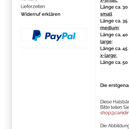
x-small:
Lieferzeiten
Länge ca. 30
small
Widerruf erklären
Länge ca. 35
medium
:
Länge ca. 40
large
:
Länge ca. 45
x-large:
Länge ca. 50
Die erstgena
Diese Halsbän
Bitte teilen 
shop@canidi
Die Abbildung