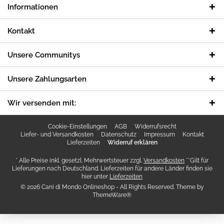
Informationen
Kontakt
Unsere Communitys
Unsere Zahlungsarten
Wir versenden mit:
Cookie-Einstellungen
AGB
Widerrufsrecht
Liefer- und Versandkosten
Datenschutz
Impressum
Kontakt
Lieferzeiten
Widerruf erklären
* Alle Preise inkl. gesetzl. Mehrwertsteuer zzgl.
Versandkosten
**Gilt für
Lieferungen nach Deutschland. Lieferzeiten für andere Länder finden sie
hier unter
Lieferzeiten
© 2026 Cani di Mondo Onlineshop - All Rights Reserved. Theme by
ThemeWare®