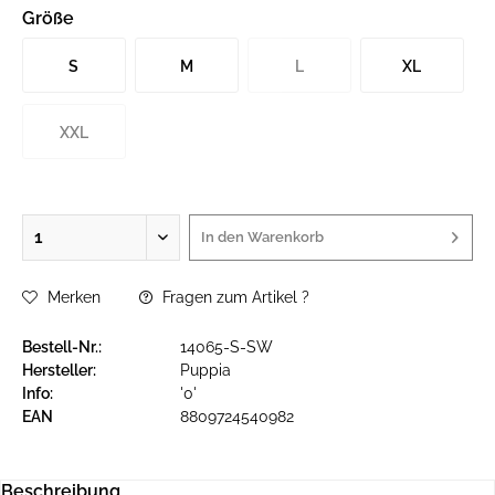
Größe
S
M
L
XL
XXL
In den
Warenkorb
Merken
Fragen zum Artikel ?
Bestell-Nr.:
14065-S-SW
Hersteller:
Puppia
Info:
'0'
EAN
8809724540982
Beschreibung