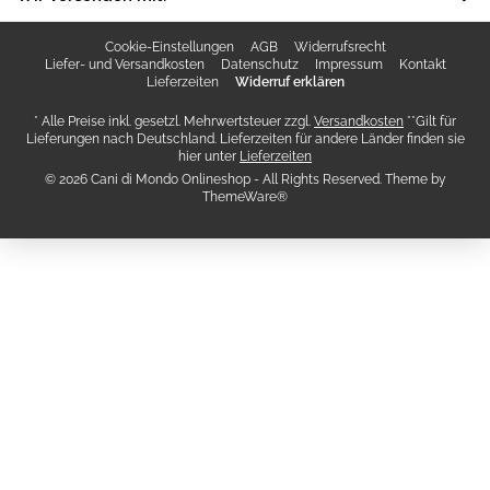
Cookie-Einstellungen
AGB
Widerrufsrecht
Liefer- und Versandkosten
Datenschutz
Impressum
Kontakt
Lieferzeiten
Widerruf erklären
* Alle Preise inkl. gesetzl. Mehrwertsteuer zzgl.
Versandkosten
**Gilt für
Lieferungen nach Deutschland. Lieferzeiten für andere Länder finden sie
hier unter
Lieferzeiten
© 2026 Cani di Mondo Onlineshop - All Rights Reserved. Theme by
ThemeWare®