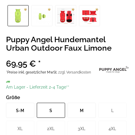
Puppy Angel Hundemantel
Urban Outdoor Faux Limone
69,95 € *
*Preise inkl. gesetzlicher MwSt.
zzgl. Versandkosten
Am Lager
-
Lieferzeit 2-4 Tage**
Größe
S-M
S
M
L
XL
2XL
3XL
4XL