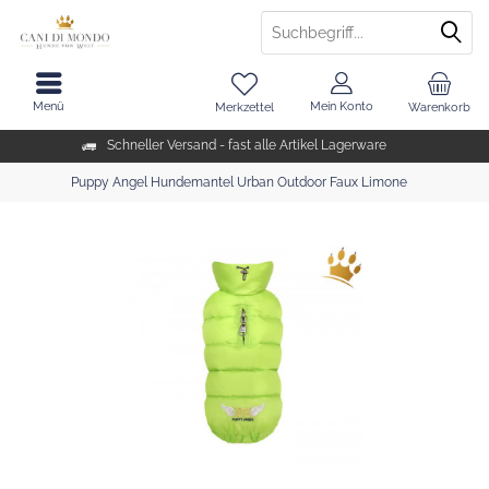
Menü
Mein Konto
Merkzettel
Warenkorb
Schneller Versand - fast alle Artikel Lagerware
Puppy Angel Hundemantel Urban Outdoor Faux Limone