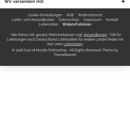
Wir versenden mit:
Cookie-Einstellungen
AGB
Widerrufsrecht
Liefer- und Versandkosten
Datenschutz
Impressum
Kontakt
Lieferzeiten
Widerruf erklären
* Alle Preise inkl. gesetzl. Mehrwertsteuer zzgl.
Versandkosten
**Gilt für
Lieferungen nach Deutschland. Lieferzeiten für andere Länder finden sie
hier unter
Lieferzeiten
© 2026 Cani di Mondo Onlineshop - All Rights Reserved. Theme by
ThemeWare®