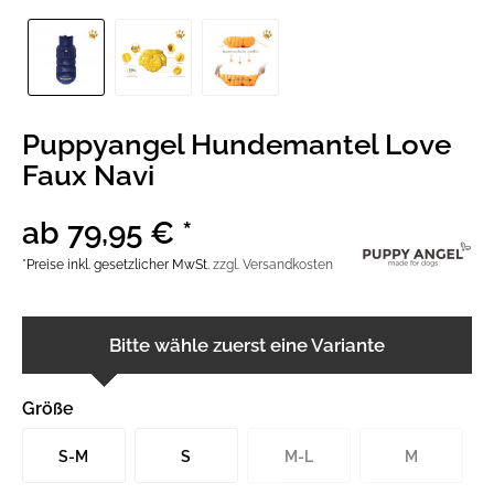
Puppyangel Hundemantel Love
Faux Navi
ab 79,95 € *
*Preise inkl. gesetzlicher MwSt.
zzgl. Versandkosten
Bitte wähle zuerst eine Variante
Größe
S-M
S
M-L
M