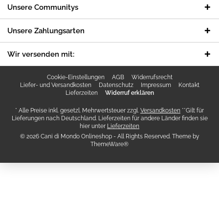
Unsere Communitys
Unsere Zahlungsarten
Wir versenden mit:
Cookie-Einstellungen
AGB
Widerrufsrecht
Liefer- und Versandkosten
Datenschutz
Impressum
Kontakt
Lieferzeiten
Widerruf erklären
* Alle Preise inkl. gesetzl. Mehrwertsteuer zzgl.
Versandkosten
**Gilt für
Lieferungen nach Deutschland. Lieferzeiten für andere Länder finden sie
hier unter
Lieferzeiten
© 2026 Cani di Mondo Onlineshop - All Rights Reserved. Theme by
ThemeWare®