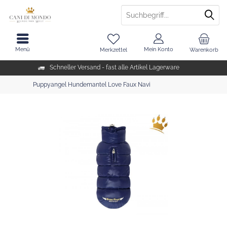
Menü
Mein Konto
Merkzettel
Warenkorb
Schneller Versand - fast alle Artikel Lagerware
Puppyangel Hundemantel Love Faux Navi