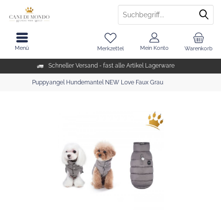
Menü
Mein Konto
Merkzettel
Warenkorb
Schneller Versand - fast alle Artikel Lagerware
Puppyangel Hundemantel NEW Love Faux Grau