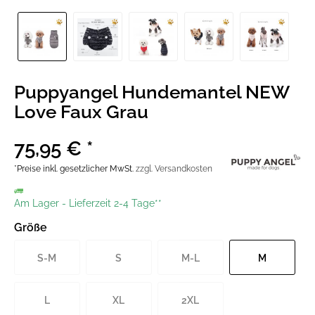
Puppyangel Hundemantel NEW
Love Faux Grau
75,95 € *
*Preise inkl. gesetzlicher MwSt.
zzgl. Versandkosten
Am Lager
-
Lieferzeit 2-4 Tage**
Größe
S-M
S
M-L
M
L
XL
2XL