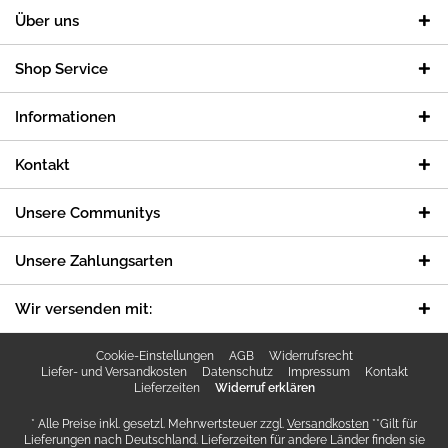
Über uns
Shop Service
Informationen
Kontakt
Unsere Communitys
Unsere Zahlungsarten
Wir versenden mit:
Cookie-Einstellungen
AGB
Widerrufsrecht
Liefer- und Versandkosten
Datenschutz
Impressum
Kontakt
Lieferzeiten
Widerruf erklären
* Alle Preise inkl. gesetzl. Mehrwertsteuer zzgl.
Versandkosten
**Gilt für
Lieferungen nach Deutschland. Lieferzeiten für andere Länder finden sie