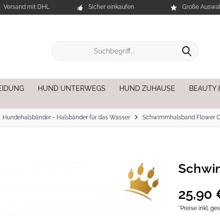
Versand mit DHL
Sicher einkaufen
Große Auswah
EIDUNG
HUND UNTERWEGS
HUND ZUHAUSE
BEAUTY 
Hundehalsbänder - Halsbänder für das Wasser
Schwimmhalsband Flower 
Schwi
25,90 
*Preise inkl. g