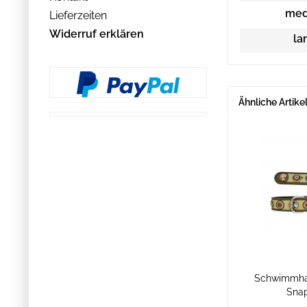
med
Lieferzeiten
Widerruf erklären
la
Ähnliche Artike
Schwimmha
Sna