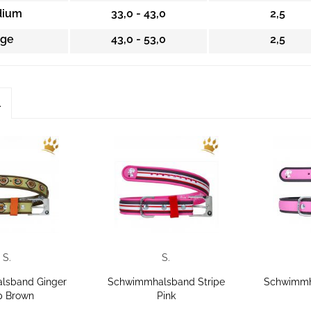
ium
33,0 - 43,0
2,5
rge
43,0 - 53,0
2,5
l
S.
S.
lsband Ginger
Schwimmhalsband Stripe
Schwimmh
p Brown
Pink