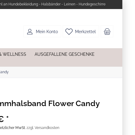
l an Hundebekleidung - Halsbänder - Leinen - Hundegeschirre
Mein Konto
Merkzettel
& WELLNESS
AUSGEFALLENE GESCHENKE
Candy
mmhalsband Flower Candy
€ *
esetzlicher MwSt.
zzgl. Versandkosten