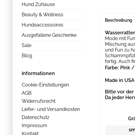
Hund Zuhause
Beauty & Wellness
Beschreibung
Hundeaccessoires
Wasserratten
Ausgefallene Geschenke
Mode mit Funk
Mischung aus
Sale
und Fun zu ha
Blog
Schlammpfütz
fertig. Auch f
Farbe: Pink 
Informationen
Made in USA
Cookie-Einstellungen
Bitte vor de
AGB
Da jeder Her
Widerrufsrecht
Liefer- und Versandkosten
Datenschutz
Gr
Impressum
sm
Kontakt