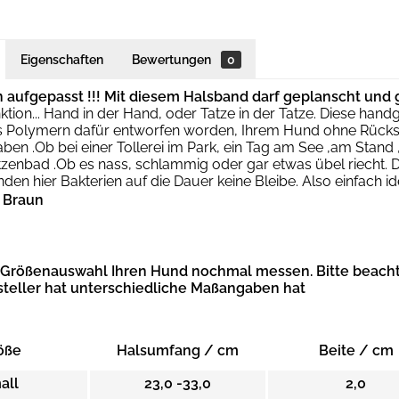
Eigenschaften
Bewertungen
0
 aufgepasst !!! Mit diesem Halsband darf geplanscht u
tion... Hand in der Hand, oder Tatze in der Tatze. Diese hand
 Polymern dafür entworfen worden, Ihrem Hund ohne Rücksi
ben .Ob bei einer Tollerei im Park, ein Tag am See ,am Stand
enbad .Ob es nass, schlammig oder gar etwas übel riecht. D
inden hier Bakterien auf die Dauer keine Bleibe. Also einfach i
/ Braun
r Größenauswahl Ihren Hund nochmal messen. Bitte beacht
steller hat unterschiedliche Maßangaben hat
öße
Halsumfang / cm
Beite / cm
all
23,0 -33,0
2,0