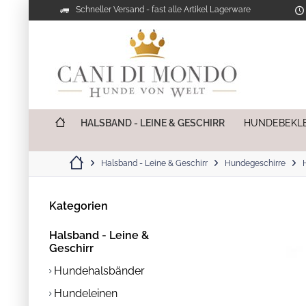
Schneller Versand - fast alle Artikel Lagerware
HALSBAND - LEINE & GESCHIRR
HUNDEBEKL
Halsband - Leine & Geschirr
Hundegeschirre
Kategorien
Halsband - Leine &
Geschirr
Hundehalsbänder
Hundeleinen