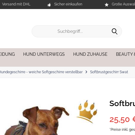
Versand mit DHL
Sicher einkaufen
Große Auswah
EIDUNG
HUND UNTERWEGS
HUND ZUHAUSE
BEAUTY 
Hundegeschirre - weiche Softgeschirre verstellbar
Softbrustgeschirr Swat
Softbr
25,50 
*Preise inkl. g