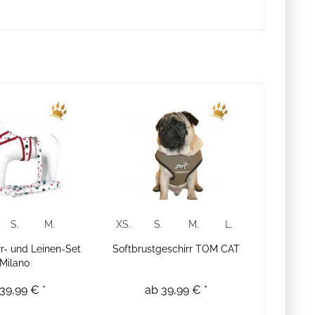
S.
M.
XS.
S.
M.
L.
rr- und Leinen-Set
Softbrustgeschirr TOM CAT
Milano
39,99 € *
ab 39,99 € *