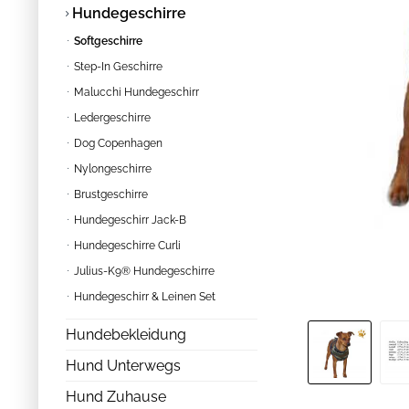
Hundegeschirre
Softgeschirre
Step-In Geschirre
Malucchi Hundegeschirr
Ledergeschirre
Dog Copenhagen
Nylongeschirre
Brustgeschirre
Hundegeschirr Jack-B
Hundegeschirre Curli
Julius-K9® Hundegeschirre
Hundegeschirr & Leinen Set
Hundebekleidung
Hund Unterwegs
Hund Zuhause