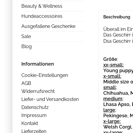
Beauty & Wellness
Hundeaccessoires
Beschreibung
Ausgefallene Geschenke
Überall im Ei
Das Geschirr i
Sale
Dsa Geschirr 
Blog
Größe
:
Informationen
xx-small:
Young puppy,
Cookie-Einstellungen
x-small:
Middle size 
AGB
small
:
Widerrufsrecht
Chihuahua, Mi
medium
:
Liefer- und Versandkosten
Lhasa Apso, B
Datenschutz
large
:
Impressum
Pekingese, Mi
x-large:
Kontakt
Welsh Corgi, 
Lieferzeiten
xx-large: