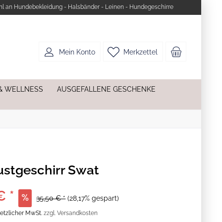
l an Hundebekleidung - Halsbänder - Leinen - Hundegeschirre
Mein Konto
Merkzettel
& WELLNESS
AUSGEFALLENE GESCHENKE
ustgeschirr Swat
€ *
35,50 € *
(28,17% gespart)
esetzlicher MwSt.
zzgl. Versandkosten