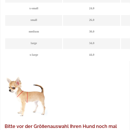
x-small
24,0
small
26,0
medium
30,0
large
34,0
x-large
44,0
Bitte vor der Größenauswahl Ihren Hund noch mal