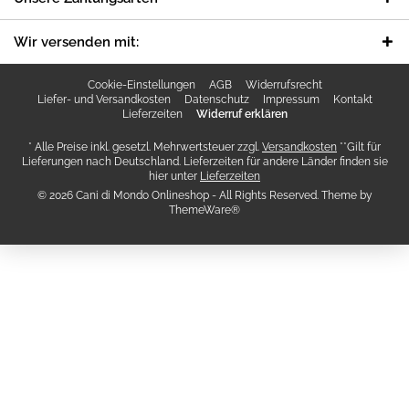
Wir versenden mit:
Cookie-Einstellungen
AGB
Widerrufsrecht
Liefer- und Versandkosten
Datenschutz
Impressum
Kontakt
Lieferzeiten
Widerruf erklären
* Alle Preise inkl. gesetzl. Mehrwertsteuer zzgl.
Versandkosten
**Gilt für
Lieferungen nach Deutschland. Lieferzeiten für andere Länder finden sie
hier unter
Lieferzeiten
© 2026 Cani di Mondo Onlineshop - All Rights Reserved. Theme by
ThemeWare®