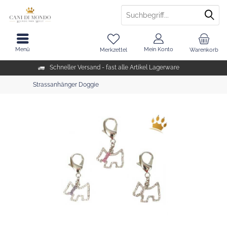
Menü
Mein Konto
Merkzettel
Warenkorb
Schneller Versand - fast alle Artikel Lagerware
Strassanhänger Doggie