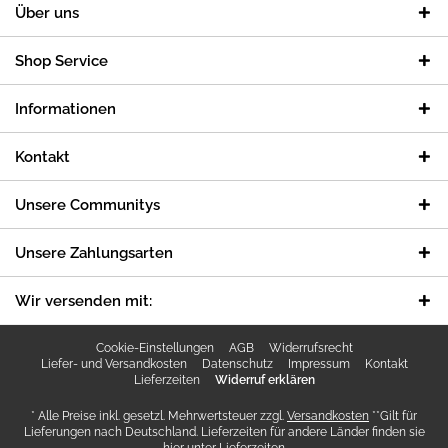
Über uns
Shop Service
Informationen
Kontakt
Unsere Communitys
Unsere Zahlungsarten
Wir versenden mit:
Cookie-Einstellungen
AGB
Widerrufsrecht
Liefer- und Versandkosten
Datenschutz
Impressum
Kontakt
Lieferzeiten
Widerruf erklären
* Alle Preise inkl. gesetzl. Mehrwertsteuer zzgl.
Versandkosten
**Gilt für
Lieferungen nach Deutschland. Lieferzeiten für andere Länder finden sie