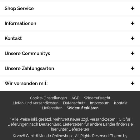
Shop Service
Informationen
Kontakt
Unsere Communitys
Unsere Zahlungsarten
Wir versenden mit:
Cookie-Einstellungen
AGB
Widerrufsrecht
Liefer- und Versandkosten
Datenschutz
Impressum
Kontakt
Lieferzeiten
Widerruf erklären
* Alle Preise inkl. gesetzl. Mehrwertsteuer zzgl.
Versandkosten
**Gilt für
Lieferungen nach Deutschland. Lieferzeiten für andere Länder finden sie
hier unter
Lieferzeiten
© 2026 Cani di Mondo Onlineshop - All Rights Reserved. Theme by