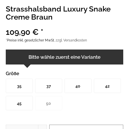
Strasshalsband Luxury Snake
Creme Braun
109,90 € *
*Preise inkl. gesetzlicher MwSt.
zzgl. Versandkosten
Bitte wähle zuerst eine Variante
Größe
35
37
40
42
45
50