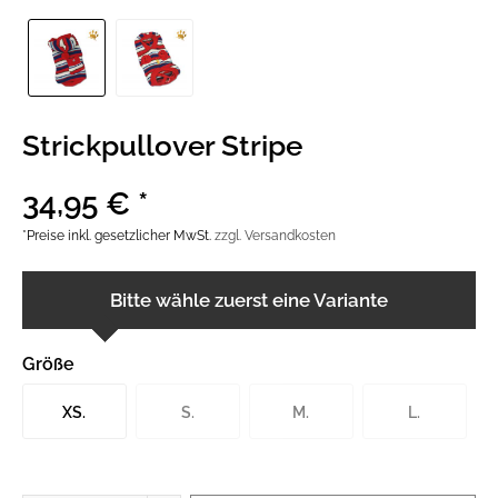
Strickpullover Stripe
34,95 € *
*Preise inkl. gesetzlicher MwSt.
zzgl. Versandkosten
Bitte wähle zuerst eine Variante
Größe
XS.
S.
M.
L.