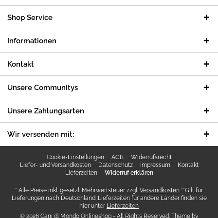
Shop Service
Informationen
Kontakt
Unsere Communitys
Unsere Zahlungsarten
Wir versenden mit:
Cookie-Einstellungen
AGB
Widerrufsrecht
Liefer- und Versandkosten
Datenschutz
Impressum
Kontakt
Lieferzeiten
Widerruf erklären
* Alle Preise inkl. gesetzl. Mehrwertsteuer zzgl.
Versandkosten
**Gilt für
Lieferungen nach Deutschland. Lieferzeiten für andere Länder finden sie
hier unter
Lieferzeiten
© 2026 Cani di Mondo Onlineshop - All Rights Reserved. Theme by