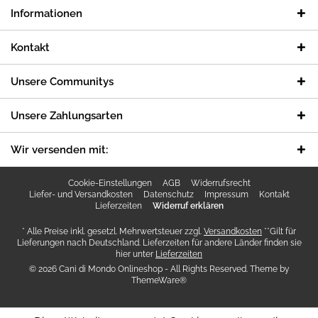
Informationen
Kontakt
Unsere Communitys
Unsere Zahlungsarten
Wir versenden mit:
Cookie-Einstellungen
AGB
Widerrufsrecht
Liefer- und Versandkosten
Datenschutz
Impressum
Kontakt
Lieferzeiten
Widerruf erklären
* Alle Preise inkl. gesetzl. Mehrwertsteuer zzgl.
Versandkosten
**Gilt für
Lieferungen nach Deutschland. Lieferzeiten für andere Länder finden sie
hier unter
Lieferzeiten
© 2026 Cani di Mondo Onlineshop - All Rights Reserved. Theme by
ThemeWare®