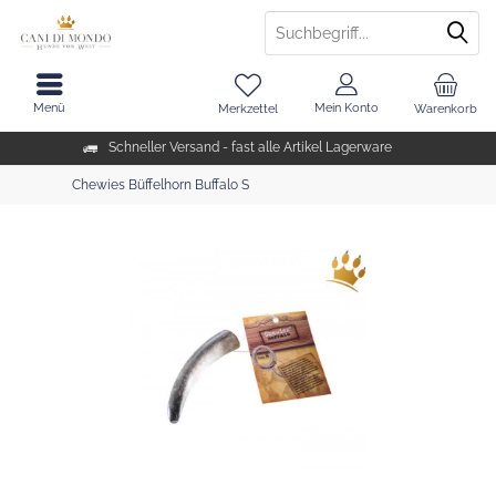
Menü
Mein Konto
Merkzettel
Warenkorb
Schneller Versand - fast alle Artikel Lagerware
Chewies Büffelhorn Buffalo S