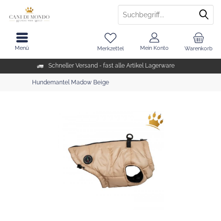
Menü
Mein Konto
Merkzettel
Warenkorb
Schneller Versand - fast alle Artikel Lagerware
Hundemantel Madow Beige