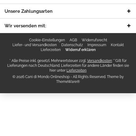
Unsere Zahlungsarten
Wir versenden mit:
Cookie-Einstellungen
AGB
Widerrufsrecht
Liefer- und Versandkosten
Datenschutz
Impressum
Kontakt
Lieferzeiten
Widerruf erklären
* Alle Preise inkl. gesetzl. Mehrwertsteuer zzgl.
Versandkosten
**Gilt für
Lieferungen nach Deutschland. Lieferzeiten für andere Länder finden sie
hier unter
Lieferzeiten
© 2026 Cani di Mondo Onlineshop - All Rights Reserved. Theme by
ThemeWare®