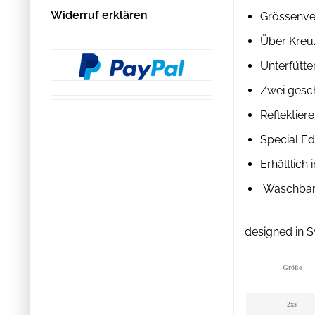
Widerruf erklären
Grössenver
Über Kreu
Unterfütte
Zwei gesch
Reflektier
Special Ed
Erhältlich
Waschbar
designed in 
Größe
2xs