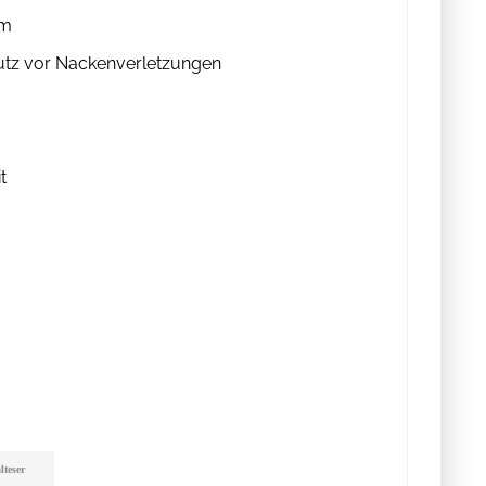
rm
utz vor Nackenverletzungen
t
teser