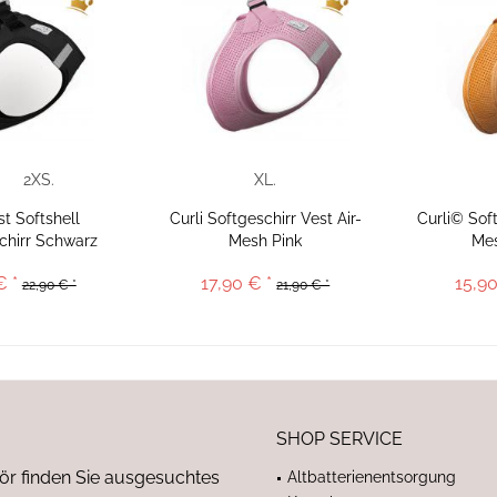
2XS.
XL.
st Softshell
Curli Softgeschirr Vest Air-
Curli© Soft
hirr Schwarz
Mesh Pink
Me
€ *
17,90 € *
15,90
22,90 € *
21,90 € *
SHOP SERVICE
ör finden Sie ausgesuchtes
Altbatterienentsorgung