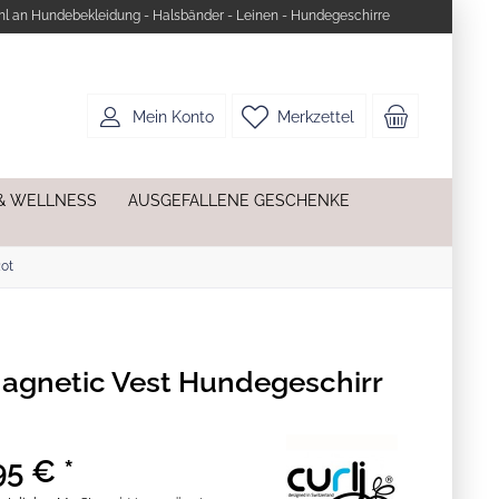
l an Hundebekleidung - Halsbänder - Leinen - Hundegeschirre
Mein Konto
Merkzettel
& WELLNESS
AUSGEFALLENE GESCHENKE
Rot
Magnetic Vest Hundegeschirr
95 € *