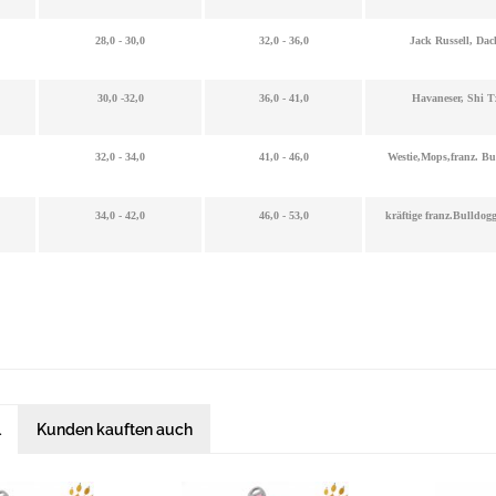
28,0 - 30,0
32,0 - 36,0
Jack Russell, Dac
30,0 -32,0
36,0 - 41,0
Havaneser, Shi T
32,0 - 34,0
41,0 - 46,0
Westie,Mops,franz. Bu
34,0 - 42,0
46,0 - 53,0
kräftige franz.Bulldo
l
Kunden kauften auch