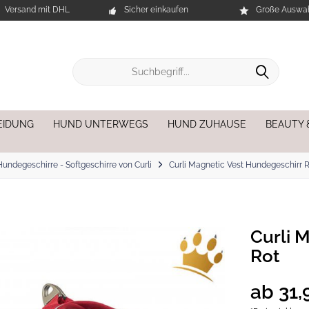
Versand mit DHL
Sicher einkaufen
Große Auswah
EIDUNG
HUND UNTERWEGS
HUND ZUHAUSE
BEAUTY 
Hundegeschirre - Softgeschirre von Curli
Curli Magnetic Vest Hundegeschirr 
Curli 
Rot
ab 31,