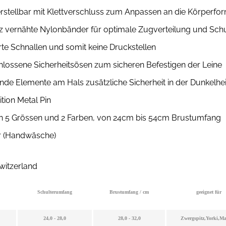
stellbar mit Klettverschluss zum Anpassen an die Körperfo
z vernähte Nylonbänder für optimale Zugverteilung und Sch
rte Schnallen und somit keine Druckstellen
lossene Sicherheitsösen zum sicheren Befestigen der Leine
ende Elemente am Hals zusätzliche Sicherheit in der Dunkelhei
ition Metal Pin
 in 5 Grössen und 2 Farben, von 24cm bis 54cm Brustumfang
 (Handwäsche)
Switzerland
Schulterumfang
Brustumfang / cm
geeignet für
24,0 - 28,0
28,0 - 32,0
Zwergspitz,Yorki,Mal