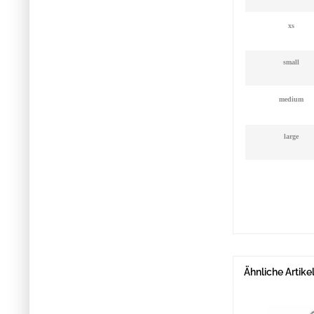
xs
small
medium
large
Ähnliche Artike