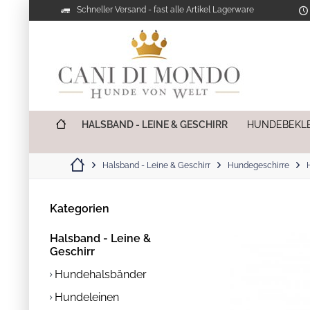
Schneller Versand - fast alle Artikel Lagerware
HALSBAND - LEINE & GESCHIRR
HUNDEBEKL
Halsband - Leine & Geschirr
Hundegeschirre
Kategorien
Halsband - Leine &
Geschirr
Hundehalsbänder
Hundeleinen