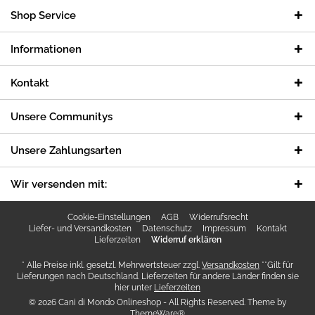
Shop Service
Informationen
Kontakt
Unsere Communitys
Unsere Zahlungsarten
Wir versenden mit:
Cookie-Einstellungen
AGB
Widerrufsrecht
Liefer- und Versandkosten
Datenschutz
Impressum
Kontakt
Lieferzeiten
Widerruf erklären
* Alle Preise inkl. gesetzl. Mehrwertsteuer zzgl.
Versandkosten
**Gilt für
Lieferungen nach Deutschland. Lieferzeiten für andere Länder finden sie
hier unter
Lieferzeiten
© 2026 Cani di Mondo Onlineshop - All Rights Reserved. Theme by
ThemeWare®