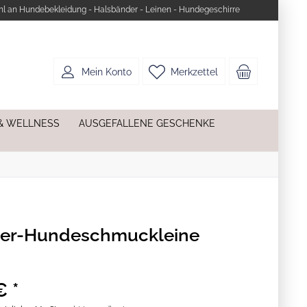
l an Hundebekleidung - Halsbänder - Leinen - Hundegeschirre
Mein Konto
Merkzettel
& WELLNESS
AUSGEFALLENE GESCHENKE
ner-Hundeschmuckleine
€ *