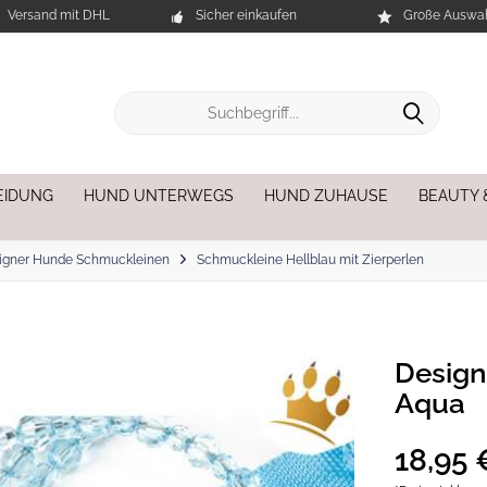
Versand mit DHL
Sicher einkaufen
Große Auswah
EIDUNG
HUND UNTERWEGS
HUND ZUHAUSE
BEAUTY 
igner Hunde Schmuckleinen
Schmuckleine Hellblau mit Zierperlen
Desig
Aqua
18,95 