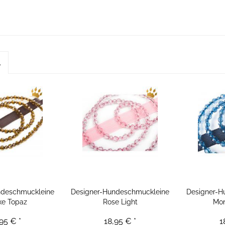
l
ndeschmuckleine
Designer-Hundeschmuckleine
Designer-H
e Topaz
Rose Light
Mon
95 € *
18,95 € *
1