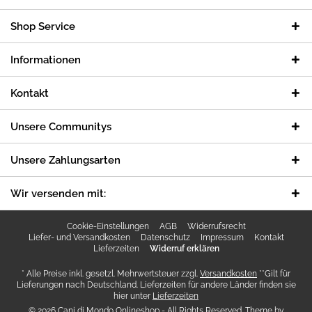
Shop Service
Informationen
Kontakt
Unsere Communitys
Unsere Zahlungsarten
Wir versenden mit:
Cookie-Einstellungen
AGB
Widerrufsrecht
Liefer- und Versandkosten
Datenschutz
Impressum
Kontakt
Lieferzeiten
Widerruf erklären
* Alle Preise inkl. gesetzl. Mehrwertsteuer zzgl.
Versandkosten
**Gilt für
Lieferungen nach Deutschland. Lieferzeiten für andere Länder finden sie
hier unter
Lieferzeiten
© 2026 Cani di Mondo Onlineshop - All Rights Reserved. Theme by