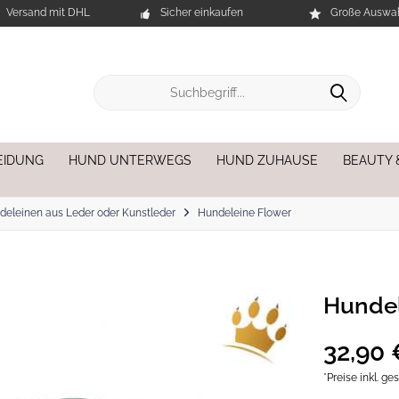
Versand mit DHL
Sicher einkaufen
Große Auswah
EIDUNG
HUND UNTERWEGS
HUND ZUHAUSE
BEAUTY 
deleinen aus Leder oder Kunstleder
Hundeleine Flower
Hundel
32,90 
*Preise inkl. g