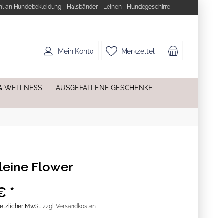
l an Hundebekleidung - Halsbänder - Leinen - Hundegeschirre
Mein Konto
Merkzettel
& WELLNESS
AUSGEFALLENE GESCHENKE
eine Flower
€ *
esetzlicher MwSt.
zzgl. Versandkosten