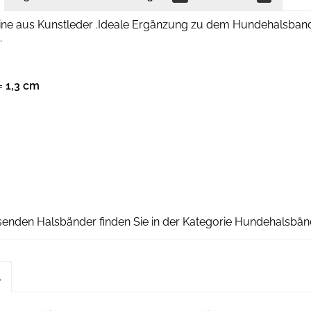
ine aus Kunstleder .Ideale Ergänzung zu dem Hundehalsba
.
= 1,3 cm
senden Halsbänder finden Sie in der Kategorie Hundehalsbän
l