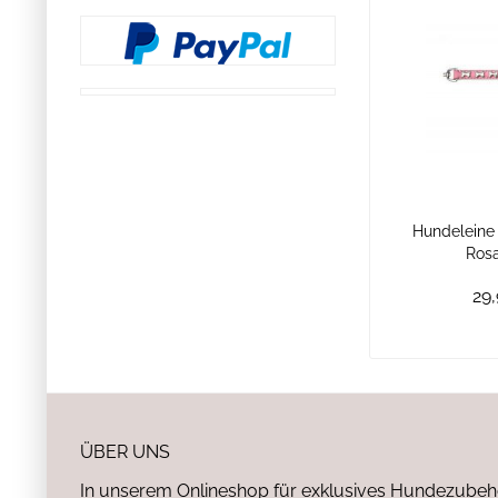
Hundeleine 
Rosa
29,
ÜBER UNS
In unserem Onlineshop für exklusives Hundezubeh