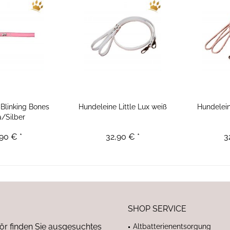
Blinking Bones
Hundeleine Little Lux weiß
Hundelein
/Silber
90 € *
32,90 € *
3
SHOP SERVICE
ör finden Sie ausgesuchtes
Altbatterienentsorgung