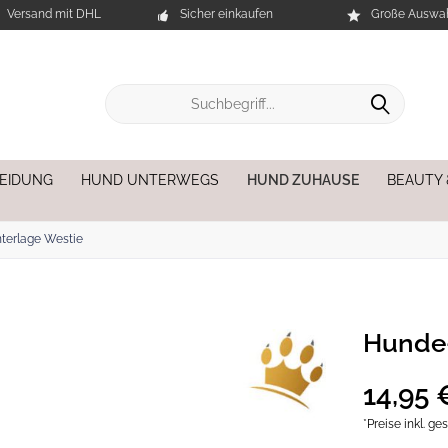
Versand mit DHL
Sicher einkaufen
Große Auswah
EIDUNG
HUND UNTERWEGS
HUND ZUHAUSE
BEAUTY
terlage Westie
Hunde-
14,95 
*Preise inkl. g