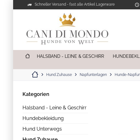
Schneller Versand - fast alle Artikel Lagerware
HALSBAND - LEINE & GESCHIRR
HUNDEBEKL
Hund Zuhause
Napfunterlagen
Hunde-Napfun
Kategorien
Halsband - Leine & Geschirr
Hundebekleidung
Hund Unterwegs
Hund Zuhause