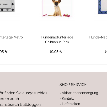
terlage Metro I
Hundenapfunterlage
Hunde-Nap
Chihuahua Pink
95 € *
19,95 € *
1
SHOP SERVICE
ör finden Sie ausgesuchtes
Altbatterienentsorgung
nderem auch
Kontakt
Lieferzeiten
anzösisch Bulldoggen,