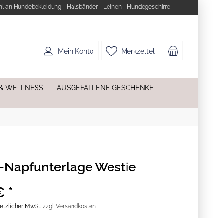
l an Hundebekleidung - Halsbänder - Leinen - Hundegeschirre
Mein Konto
Merkzettel
 & WELLNESS
AUSGEFALLENE GESCHENKE
Napfunterlage Westie
€ *
esetzlicher MwSt.
zzgl. Versandkosten