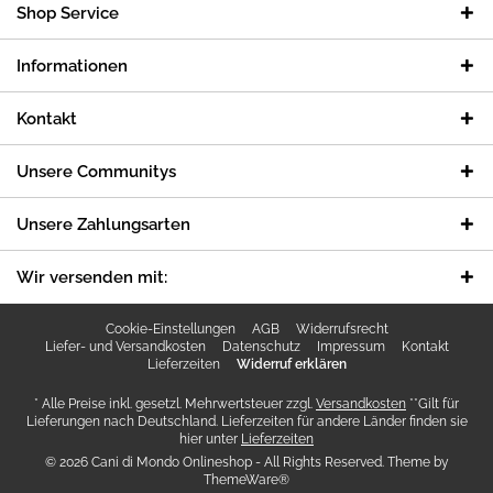
Shop Service
Informationen
Kontakt
Unsere Communitys
Unsere Zahlungsarten
Wir versenden mit:
Cookie-Einstellungen
AGB
Widerrufsrecht
Liefer- und Versandkosten
Datenschutz
Impressum
Kontakt
Lieferzeiten
Widerruf erklären
* Alle Preise inkl. gesetzl. Mehrwertsteuer zzgl.
Versandkosten
**Gilt für
Lieferungen nach Deutschland. Lieferzeiten für andere Länder finden sie
hier unter
Lieferzeiten
© 2026 Cani di Mondo Onlineshop - All Rights Reserved. Theme by
ThemeWare®