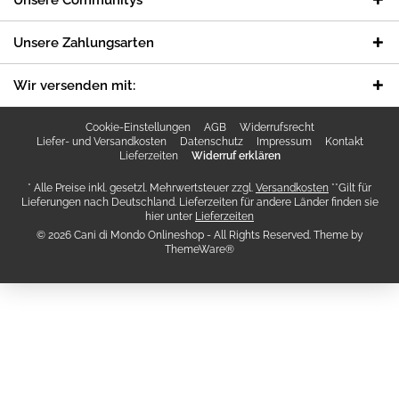
Unsere Communitys
Unsere Zahlungsarten
Wir versenden mit:
Cookie-Einstellungen
AGB
Widerrufsrecht
Liefer- und Versandkosten
Datenschutz
Impressum
Kontakt
Lieferzeiten
Widerruf erklären
* Alle Preise inkl. gesetzl. Mehrwertsteuer zzgl.
Versandkosten
**Gilt für
Lieferungen nach Deutschland. Lieferzeiten für andere Länder finden sie
hier unter
Lieferzeiten
© 2026 Cani di Mondo Onlineshop - All Rights Reserved. Theme by
ThemeWare®