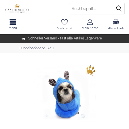
Menü
Mein Konto
Merkzettel
Warenkorb
Schneller Versand - fast alle Artikel Lagerware
Hundebadecape Blau