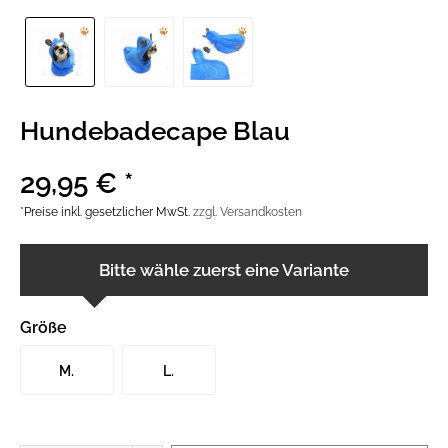
Hundebadecape Blau
29,95 € *
*Preise inkl. gesetzlicher MwSt.
zzgl. Versandkosten
Bitte wähle zuerst eine Variante
Größe
M.
L.