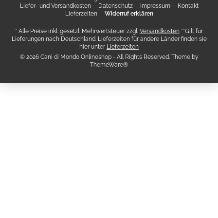
Liefer- und Versandkosten
Datenschutz
Impressum
Kontakt
Lieferzeiten
Widerruf erklären
* Alle Preise inkl. gesetzl. Mehrwertsteuer zzgl.
Versandkosten
**Gilt für
Lieferungen nach Deutschland. Lieferzeiten für andere Länder finden sie
hier unter
Lieferzeiten
© 2026 Cani di Mondo Onlineshop - All Rights Reserved. Theme by
ThemeWare®