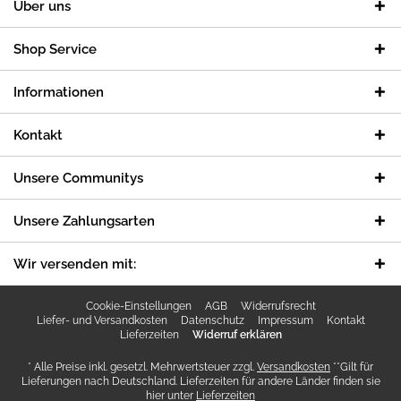
Über uns
Shop Service
Informationen
Kontakt
Unsere Communitys
Unsere Zahlungsarten
Wir versenden mit:
Cookie-Einstellungen
AGB
Widerrufsrecht
Liefer- und Versandkosten
Datenschutz
Impressum
Kontakt
Lieferzeiten
Widerruf erklären
* Alle Preise inkl. gesetzl. Mehrwertsteuer zzgl.
Versandkosten
**Gilt für
Lieferungen nach Deutschland. Lieferzeiten für andere Länder finden sie
hier unter
Lieferzeiten