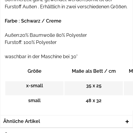
Furstoff Außen . Erhältlich in zwei verschiedenen Größen.
Farbe : Schwarz / Creme
Außen:20% Baumwolle 80% Polyester
Furstoff: 100% Polyester
waschbar in der Maschine bei 30°
Größe
Maße als Bett / cm
M
x-small
35 x 25
small
48 x 32
Ähnliche Artikel