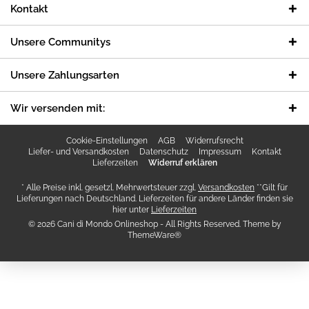
Kontakt
Unsere Communitys
Unsere Zahlungsarten
Wir versenden mit:
Cookie-Einstellungen
AGB
Widerrufsrecht
Liefer- und Versandkosten
Datenschutz
Impressum
Kontakt
Lieferzeiten
Widerruf erklären
* Alle Preise inkl. gesetzl. Mehrwertsteuer zzgl.
Versandkosten
**Gilt für
Lieferungen nach Deutschland. Lieferzeiten für andere Länder finden sie
hier unter
Lieferzeiten
© 2026 Cani di Mondo Onlineshop - All Rights Reserved. Theme by
ThemeWare®