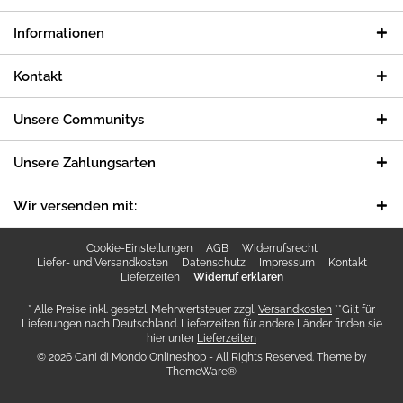
Informationen
Kontakt
Unsere Communitys
Unsere Zahlungsarten
Wir versenden mit:
Cookie-Einstellungen
AGB
Widerrufsrecht
Liefer- und Versandkosten
Datenschutz
Impressum
Kontakt
Lieferzeiten
Widerruf erklären
* Alle Preise inkl. gesetzl. Mehrwertsteuer zzgl.
Versandkosten
**Gilt für
Lieferungen nach Deutschland. Lieferzeiten für andere Länder finden sie
hier unter
Lieferzeiten
© 2026 Cani di Mondo Onlineshop - All Rights Reserved. Theme by
ThemeWare®