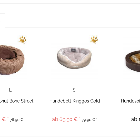
l
L.
S.
nut Bone Street
Hundebett Kinggos Gold
Hundesof
 € *
ab 69,90 € *
ab 
76,90 € *
79,90 € *