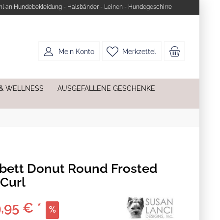
l an Hundebekleidung - Halsbänder - Leinen - Hundegeschirre
Mein Konto
Merkzettel
 & WELLNESS
AUSGEFALLENE GESCHENKE
ett Donut Round Frosted
Curl
,95 € *