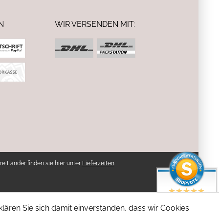
N
WIR VERSENDEN MIT:
re Länder finden sie hier unter
Lieferzeiten
SEHR GUT
lären Sie sich damit einverstanden, dass wir Cookies
4.94 / 5
aus 5 Bewertungen