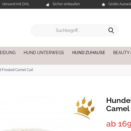
Versand mit DHL
Sicher einkaufen
Große Auswah
EIDUNG
HUND UNTERWEGS
HUND ZUHAUSE
BEAUTY
 Frosted Camel Curl
Hundeb
Camel 
ab 169