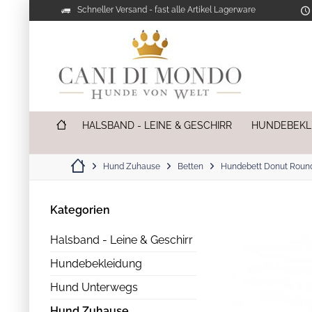
Schneller Versand - fast alle Artikel Lagerware
HALSBAND - LEINE & GESCHIRR
HUNDEBEKL
Hund Zuhause
Betten
Hundebett Donut Round
Kategorien
Halsband - Leine & Geschirr
Hundebekleidung
Hund Unterwegs
Hund Zuhause