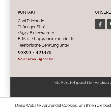
KONTAKT
UNSERE
Cani Di Mondo
Thüringer Str. 8
16547 Birkenwerder
E-Mail : shop@canidimondo.de
Telefonische Beratung unter:
03303 - 401472
Mo-Fr 10:00 - 15:00 Uhr
* Alle Preise inkl. gesetzl. Mehrwertsteuer 
Diese Website verwendet Cookies, um Ihnen die bestm