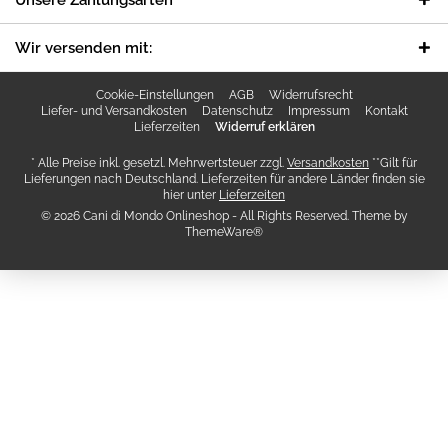
Unsere Zahlungsarten
Wir versenden mit:
Cookie-Einstellungen
AGB
Widerrufsrecht
Liefer- und Versandkosten
Datenschutz
Impressum
Kontakt
Lieferzeiten
Widerruf erklären
* Alle Preise inkl. gesetzl. Mehrwertsteuer zzgl.
Versandkosten
**Gilt für
Lieferungen nach Deutschland. Lieferzeiten für andere Länder finden sie
hier unter
Lieferzeiten
© 2026 Cani di Mondo Onlineshop - All Rights Reserved. Theme by
ThemeWare®