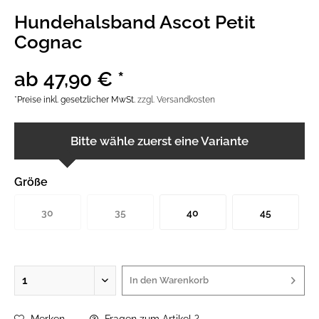
Hundehalsband Ascot Petit
Cognac
ab 47,90 € *
*Preise inkl. gesetzlicher MwSt.
zzgl. Versandkosten
Bitte wähle zuerst eine Variante
Größe
30
35
40
45
In den
Warenkorb