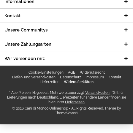
Informationen
Kontakt
Unsere Communitys
Unsere Zahlungsarten
Wir versenden mit:
Cookie-Einstellungen
AGB
Widerrufsrecht
Liefer- und Versandkosten
Datenschutz
Impressum
Kontakt
Lieferzeiten
Widerruf erklären
* Alle Preise inkl. gesetzl. Mehrwertsteuer zzgl.
Versandkosten
**Gilt für
Lieferungen nach Deutschland. Lieferzeiten für andere Länder finden sie
hier unter
Lieferzeiten
© 2026 Cani di Mondo Onlineshop - All Rights Reserved. Theme by
ThemeWare®