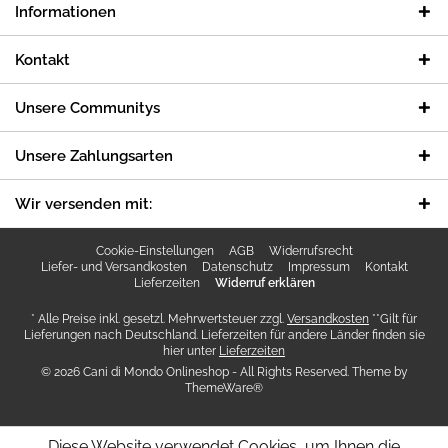
Informationen
Kontakt
Unsere Communitys
Unsere Zahlungsarten
Wir versenden mit:
Cookie-Einstellungen
AGB
Widerrufsrecht
Liefer- und Versandkosten
Datenschutz
Impressum
Kontakt
Lieferzeiten
Widerruf erklären
* Alle Preise inkl. gesetzl. Mehrwertsteuer zzgl.
Versandkosten
**Gilt für
Lieferungen nach Deutschland. Lieferzeiten für andere Länder finden sie
hier unter
Lieferzeiten
© 2026 Cani di Mondo Onlineshop - All Rights Reserved. Theme by
ThemeWare®
Diese Website verwendet Cookies, um Ihnen die