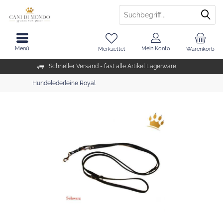
Menü
Mein Konto
Merkzettel
Warenkorb
Schneller Versand - fast alle Artikel Lagerware
Hundelederleine Royal