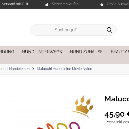
Versand mit DHL
Sicher einkaufen
Große Auswah
EIDUNG
HUND UNTERWEGS
HUND ZUHAUSE
BEAUTY 
ucchi Hundeleinen
Malucchi Hundeleine Movie Nylon
Malucc
45,90 
*Preise inkl. g