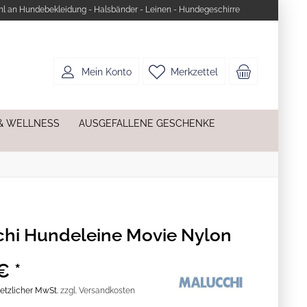
l an Hundebekleidung - Halsbänder - Leinen - Hundegeschirre
Mein Konto
Merkzettel
& WELLNESS
AUSGEFALLENE GESCHENKE
hi Hundeleine Movie Nylon
€ *
esetzlicher MwSt.
zzgl. Versandkosten