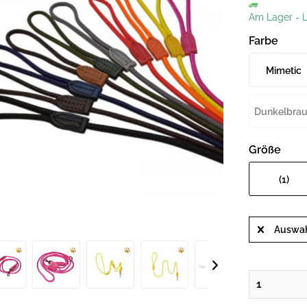
Am Lager
-
L
Farbe
Mimetic
Green
Dunkelbra
Größe
(1)
Auswah