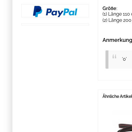
Größe
:
(1) Länge 11
(2) Länge 200
Anmerkung 
'0'
Ähnliche Artike