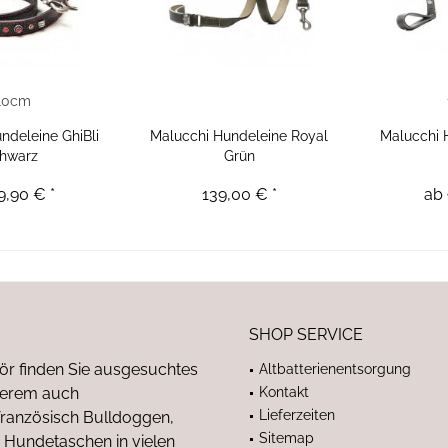
10cm
ndeleine GhiBli
Malucchi Hundeleine Royal
Malucchi 
hwarz
Grün
9,90 € *
139,00 € *
ab 
SHOP SERVICE
ör finden Sie ausgesuchtes
Altbatterienentsorgung
nderem auch
Kontakt
Lieferzeiten
anzösisch Bulldoggen,
Sitemap
 Hundetaschen in vielen