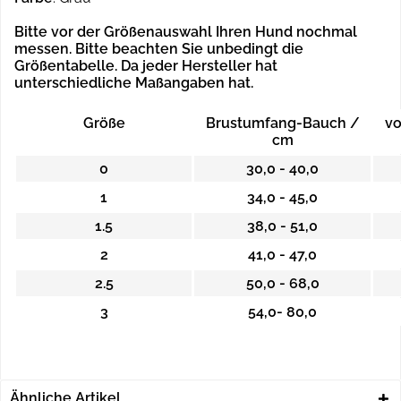
Bitte vor der Größenauswahl Ihren Hund nochmal
messen. Bitte beachten Sie unbedingt die
Größentabelle.
Da jeder Hersteller hat
unterschiedliche Maßangaben hat.
Größe
Brustumfang-Bauch /
vo
cm
0
30,0 - 40,0
1
34,0 - 45,0
1.5
38,0 - 51,0
2
41,0 - 47,0
2.5
50,0 - 68,0
3
54,0- 80,0
Ähnliche Artikel