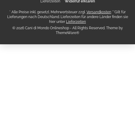
Lieferzeiten
Widerruf erklären
* Alle Preise inkl. gesetzl. Mehrwertsteuer zzgl.
Versandkosten
**Gilt für
Lieferungen nach Deutschland. Lieferzeiten für andere Länder finden sie
hier unter
Lieferzeiten
© 2026 Cani di Mondo Onlineshop - All Rights Reserved. Theme by
ThemeWare®