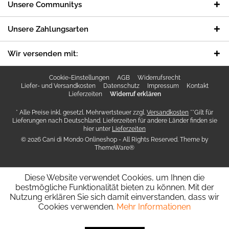
Unsere Communitys
Unsere Zahlungsarten
Wir versenden mit:
Cookie-Einstellungen
AGB
Widerrufsrecht
Liefer- und Versandkosten
Datenschutz
Impressum
Kontakt
Lieferzeiten
Widerruf erklären
* Alle Preise inkl. gesetzl. Mehrwertsteuer zzgl.
Versandkosten
**Gilt für
Lieferungen nach Deutschland. Lieferzeiten für andere Länder finden sie
hier unter
Lieferzeiten
© 2026 Cani di Mondo Onlineshop - All Rights Reserved. Theme by
ThemeWare®
Diese Website verwendet Cookies, um Ihnen die
bestmögliche Funktionalität bieten zu können. Mit der
Nutzung erklären Sie sich damit einverstanden, dass wir
Cookies verwenden.
Mehr Informationen