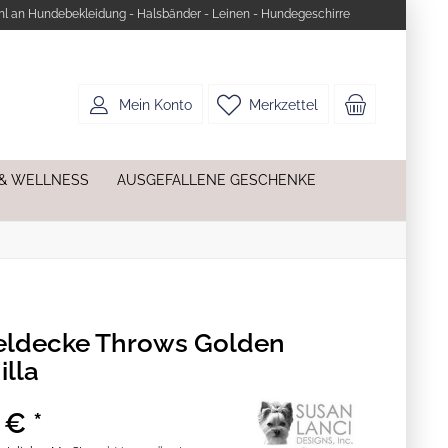
l an Hundebekleidung - Halsbänder - Leinen - Hundegeschirre
Mein Konto
Merkzettel
 & WELLNESS
AUSGEFALLENE GESCHENKE
eldecke Throws Golden
illa
 € *