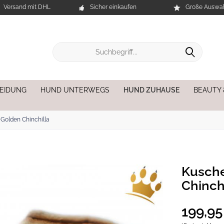
Versand mit DHL
Sicher einkaufen
Große Auswah
EIDUNG
HUND UNTERWEGS
HUND ZUHAUSE
BEAUTY
Golden Chinchilla
Kusch
Chinch
199,95