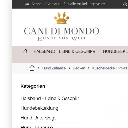
Schneller Versand - fast alle Artikel Lagerware
HALSBAND - LEINE & GESCHIRR
HUNDEBEKL
Hund Zuhause
Decken
Kuscheldecke Throws 
Kategorien
Halsband - Leine & Geschirr
Hundebekleidung
Hund Unterwegs
Hund Zuhause