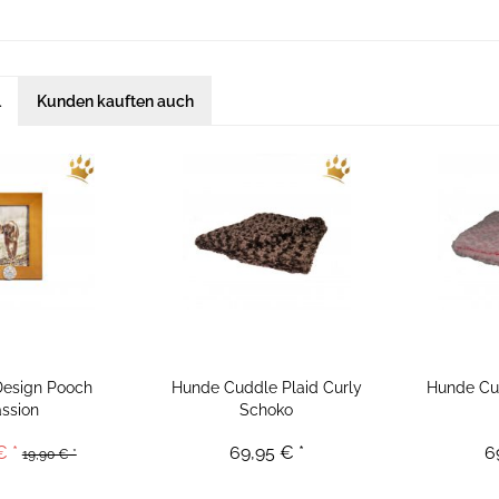
l
Kunden kauften auch
Design Pooch
Hunde Cuddle Plaid Curly
Hunde Cud
ssion
Schoko
€ *
69,95 € *
6
19,90 € *