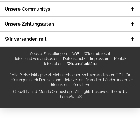
Unsere Communitys
Unsere Zahlungsarten
Wir versenden mit:
Cookie-Einstellungen
AGB
Widerrufsrecht
Liefer- und Versandkosten
Datenschutz
Impressum
Kontakt
Lieferzeiten
Widerruf erklären
* Alle Preise inkl. gesetzl. Mehrwertsteuer zzgl.
Versandkosten
**Gilt für
Lieferungen nach Deutschland. Lieferzeiten für andere Länder finden sie
hier unter
Lieferzeiten
© 2026 Cani di Mondo Onlineshop - All Rights Reserved. Theme by
ThemeWare®