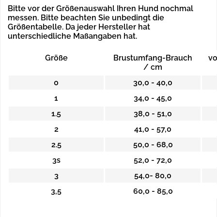
Bitte vor der Größenauswahl Ihren Hund nochmal
messen. Bitte beachten Sie unbedingt die
Größentabelle.
Da jeder Hersteller hat
unterschiedliche Maßangaben hat.
Größe
Brustumfang-Brauch
vo
/ cm
0
30,0 - 40,0
1
34,0 - 45,0
1.5
38,0 - 51,0
2
41,0 - 57,0
2.5
50,0 - 68,0
3s
52,0 - 72,0
3
54,0- 80,0
3,5
60,0 - 85,0