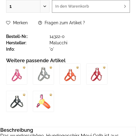
In den
Warenkorb
Merken
Fragen zum Artikel ?
Bestell-Nr.:
14322-0
Hersteller:
Malucchi
Info:
'0'
Weitere passende Artikel
Beschreibung
Das wunderschöne Hundegeschirr Movi Gelb ist aus