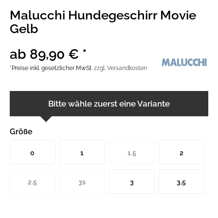
Malucchi Hundegeschirr Movie
Gelb
ab 89,90 € *
*Preise inkl. gesetzlicher MwSt.
zzgl. Versandkosten
Bitte wähle zuerst eine Variante
Größe
0
1
1.5
2
2.5
3s
3
3.5