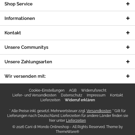
Shop Service
Informationen
Kontakt
Unsere Communitys
Unsere Zahlungsarten
Wir versenden mit:
Cookie-Einstellungen
AGB
Widerrufsrecht
Liefer- und Versandkosten
Datenschutz
Impressum
Kontakt
Lieferzeiten
Widerruf erklären
* Alle Preise inkl. gesetzl. Mehrwertsteuer zzgl.
Versandkosten
**Gilt für
Lieferungen nach Deutschland. Lieferzeiten für andere Länder finden sie
hier unter
Lieferzeiten
© 2026 Cani di Mondo Onlineshop - All Rights Reserved. Theme by
ThemeWare®