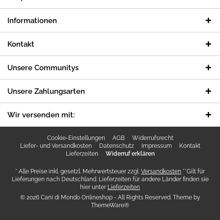
Informationen
Kontakt
Unsere Communitys
Unsere Zahlungsarten
Wir versenden mit:
Cookie-Einstellungen
AGB
Widerrufsrecht
Liefer- und Versandkosten
Datenschutz
Impressum
Kontakt
Lieferzeiten
Widerruf erklären
* Alle Preise inkl. gesetzl. Mehrwertsteuer zzgl.
Versandkosten
**Gilt für
Lieferungen nach Deutschland. Lieferzeiten für andere Länder finden sie
hier unter
Lieferzeiten
© 2026 Cani di Mondo Onlineshop - All Rights Reserved. Theme by
ThemeWare®